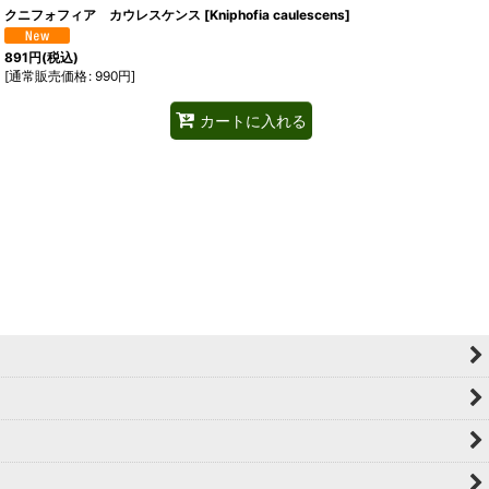
クニフォフィア カウレスケンス
[
Kniphofia caulescens
]
891
円
(税込)
[
通常販売価格
:
990
円
]
カートに入れる