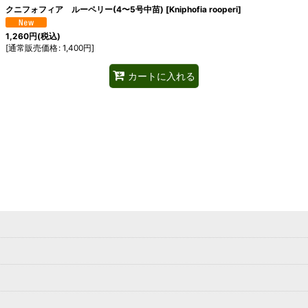
クニフォフィア ルーペリー(4〜5号中苗)
[
Kniphofia rooperi
]
1,260
円
(税込)
[
通常販売価格
:
1,400
円
]
カートに入れる