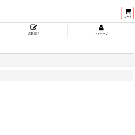
カート
店長日記
マイページ
閉じる