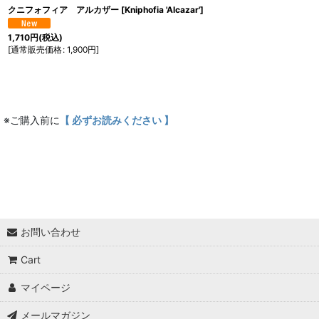
クニフォフィア アルカザー
[
Kniphofia 'Alcazar'
]
1,710
円
(税込)
[
通常販売価格
:
1,900
円
]
※ご購入前に
【 必ずお読みください 】
お問い合わせ
Cart
マイページ
メールマガジン