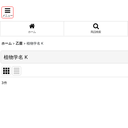
メニュー
ホーム
商品検索
ホーム
>
乙苗
>
植物学名 K
植物学名 K
3
件
表示数
:
並び順
: