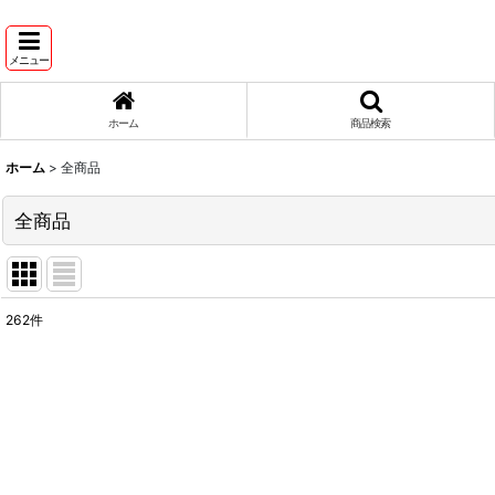
メニュー
ホーム
商品検索
ホーム
>
全商品
全商品
262
件
表示数
:
並び順
: