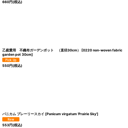
660
円
(税込)
乙庭愛用 不織布ガーデンポット （直径30cm）
[
0220 non‐woven fabric
garden pot 30cm
]
550
円
(税込)
パニカム プレーリースカイ
[
Panicum virgatum 'Prairie Sky'
]
553
円
(税込)