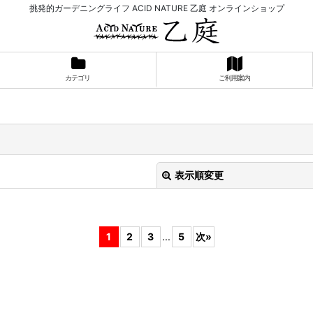
挑発的ガーデニングライフ ACID NATURE 乙庭 オンラインショップ
カテゴリ
ご利用案内
表示順変更
1
2
3
...
5
次
»
絞り込む