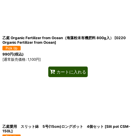
乙庭 Organic Fertilizer from Ocean（海藻粉末有機肥料 800g入）
[
0220
Organic Fertilizer from Ocean
]
990
円
(税込)
[
通常販売価格
:
1,100
円
]
カートに入れる
乙庭愛用 スリット鉢 5号(15cm)ロングポット 4個セット
[
Slit pot CSM-
150L
]