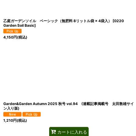
乙庭ガーデンソイル ベーシック（無肥料 8リットル袋 × 4袋入）
[
0220
Garden Soil Basic
]
4,150
円
(税込)
Garden&Garden Autumn 2025 秋号 vol.94 (連載記事掲載号 太田敦雄サイ
ン入り版)
1,210
円
(税込)
カートに入れる