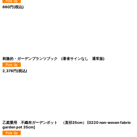
660
円
(税込)
刺激的・ガーデンプランツブック (著者サインなし 通常版)
2,376
円
(税込)
乙庭愛用 不織布ガーデンポット （直径35cm）
[
0220 non‐woven fabric
garden pot 35cm
]