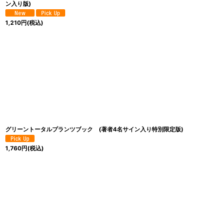
ン入り版)
1,210
円
(税込)
グリーントータルプランツブック (著者4名サイン入り特別限定版)
1,760
円
(税込)