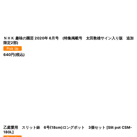
ＮＨＫ 趣味の園芸 2020年 6月号 (特集掲載号 太田敦雄サイン入り版 追加
限定2部)
640
円
(税込)
乙庭愛用 スリット鉢 6号(18cm)ロングポット 3個セット
[
Slit pot CSM-
180L
]