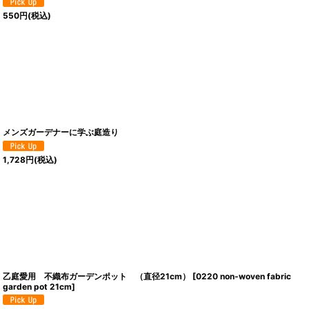
550
円
(税込)
メンズガーデナーに学ぶ庭造り
1,728
円
(税込)
乙庭愛用 不織布ガーデンポット （直径21cm）
[
0220 non‐woven fabric
garden pot 21cm
]