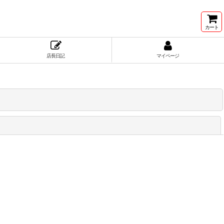
カート
店長日記
マイページ
閉じる