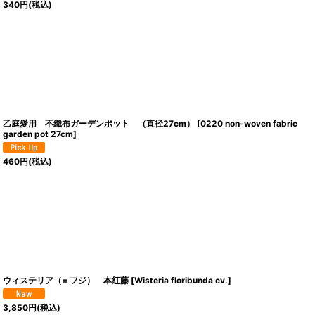
340
円
(税込)
乙庭愛用 不織布ガーデンポット （直径27cm）
[
0220 non‐woven fabric
garden pot 27cm
]
460
円
(税込)
ウィステリア（= フジ） 本紅藤
[
Wisteria floribunda cv.
]
3,850
円
(税込)