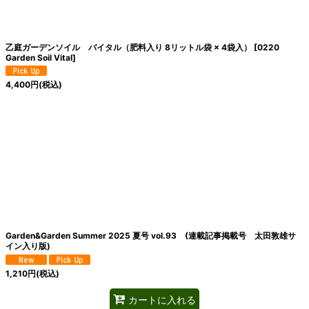
乙庭ガーデンソイル バイタル（肥料入り 8リットル袋 × 4袋入）
[
0220
Garden Soil Vital
]
4,400
円
(税込)
Garden&Garden Summer 2025 夏号 vol.93 (連載記事掲載号 太田敦雄サ
イン入り版)
1,210
円
(税込)
カートに入れる