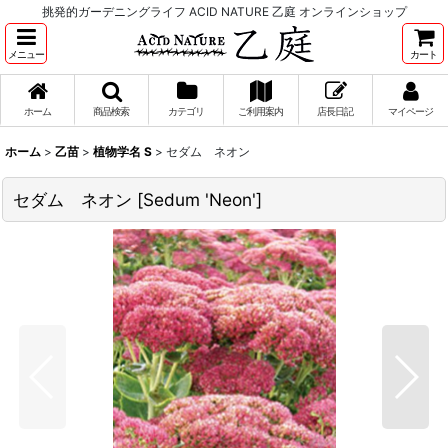
挑発的ガーデニングライフ ACID NATURE 乙庭 オンラインショップ
メニュー
カート
ホーム
商品検索
カテゴリ
ご利用案内
店長日記
マイページ
ホーム
>
乙苗
>
植物学名 S
>
セダム ネオン
セダム ネオン
[
Sedum 'Neon'
]