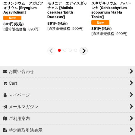
エリンジウム アガビフ
モリニア エディスダッ
スキザキリウム ハハト
ォリウム
[
Eryngium
チェス
[
Molinia
ンカ
[
Schizachyrium
Agavifolium
]
caerulea 'Edith
scoparium 'Ha Ha
Dudszus'
]
Tonka'
]
891
円
(税込)
801
円
(税込)
[
通常販売価格
:
990
円
]
891
円
(税込)
[
通常販売価格
:
890
円
]
[
通常販売価格
:
990
円
]
お問い合わせ
Cart
マイページ
メールマガジン
ご利用案内
特定商取引法表示