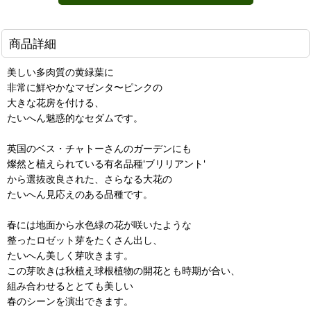
商品詳細
美しい多肉質の黄緑葉に
非常に鮮やかなマゼンタ〜ピンクの
大きな花房を付ける、
たいへん魅惑的なセダムです。
英国のベス・チャトーさんのガーデンにも
燦然と植えられている有名品種'ブリリアント'
から選抜改良された、さらなる大花の
たいへん見応えのある品種です。
春には地面から水色緑の花が咲いたような
整ったロゼット芽をたくさん出し、
たいへん美しく芽吹きます。
この芽吹きは秋植え球根植物の開花とも時期が合い、
組み合わせるととても美しい
春のシーンを演出できます。