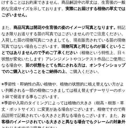
けすることはお約束できません。商品解説中の草丈は、生育後の一般
的な完成サイズを示しております。
実際にお届けする植物の草丈では
ございません。
また、
商品写真は開花や生育後の姿のイメージ写真となります。
特記
なき限りお送りする苗の写真ではございませんのでご注意ください。
入荷した苗の現物写真につきましても、現在販売されている苗の現物
写真ではない場合もございます。
現物写真と同じものが届くというこ
とではありませんので予めご了承ください
（植物という特性上、日々
状態が変化いたします）アレンジメントやコンテスト作品にご使用に
なる場合や、
苗の状態をとても気にされる方は、オンラインショップ
でのご購入ということをご納得の上、
ご購入ください。
※季節性・即納性の高い植物や、植物の状態的に植え替えない方がよ
い判断される一部の植物につきましては植え替えずナーサリーのポッ
ト鉢で発送する事もございます。
※季節や入荷のタイミングによっては植物の大きさ（樹高・樹形・草
丈・ポットサイズ）に変更がある場合がございます。植物ですので商
品説明で記載されている大きさと異なる場合もございます。また、
お
客様のイメージされている大きさと異なる場合でもクレームの対象外
となりますのでご容赦ください。