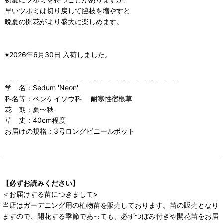
早いツボミは切り戻して脇枝を増やすと
晩夏の開花がより盛大に楽しめます。
※2026年6月30日 入荷しました。
＿＿＿＿＿＿＿＿＿＿＿＿＿＿＿＿＿＿＿＿＿＿＿＿＿
学 名：Sedum 'Neon'
科名等：ベンケイソウ科 耐寒性宿根草
花 期：夏〜秋
草 丈：40cm程度
お届けの規格：3号ロングビニールポット
【必ずお読みください】
＜お届けする苗につきまして>
当店はガーデニング用の植物苗を販売しております。苗の販売となり
ますので、開花する季節であっても、必ずつぼみ付きや開花苗をお届