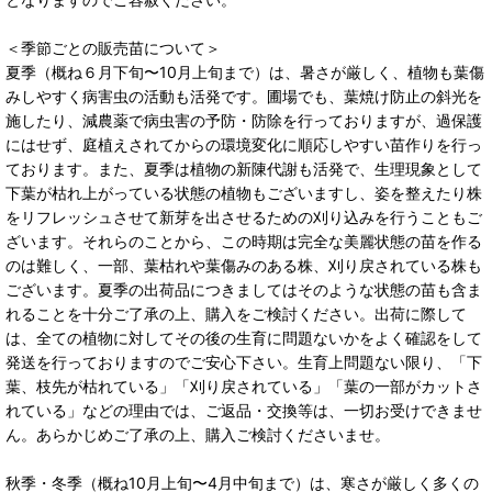
＜季節ごとの販売苗について＞
夏季（概ね６月下旬〜10月上旬まで）は、暑さが厳しく、植物も葉傷
みしやすく病害虫の活動も活発です。圃場でも、葉焼け防止の斜光を
施したり、減農薬で病虫害の予防・防除を行っておりますが、過保護
にはせず、庭植えされてからの環境変化に順応しやすい苗作りを行っ
ております。また、夏季は植物の新陳代謝も活発で、生理現象として
下葉が枯れ上がっている状態の植物もございますし、姿を整えたり株
をリフレッシュさせて新芽を出させるための刈り込みを行うこともご
ざいます。それらのことから、この時期は完全な美麗状態の苗を作る
のは難しく、一部、葉枯れや葉傷みのある株、刈り戻されている株も
ございます。夏季の出荷品につきましてはそのような状態の苗も含ま
れることを十分ご了承の上、購入をご検討ください。出荷に際して
は、全ての植物に対してその後の生育に問題ないかをよく確認をして
発送を行っておりますのでご安心下さい。生育上問題ない限り、「下
葉、枝先が枯れている」「刈り戻されている」「葉の一部がカットさ
れている」などの理由では、ご返品・交換等は、一切お受けできませ
ん。あらかじめご了承の上、購入ご検討くださいませ。
秋季・冬季（概ね10月上旬〜4月中旬まで）は、寒さが厳しく多くの