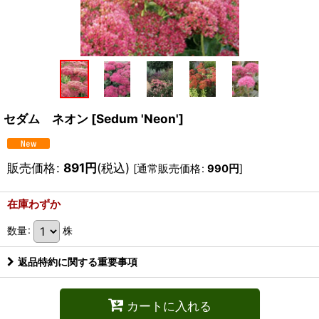
セダム ネオン
[
Sedum 'Neon'
]
販売価格
:
891
円
(税込)
[
通常販売価格
:
990
円
]
在庫わずか
数量
:
株
返品特約に関する重要事項
カートに入れる