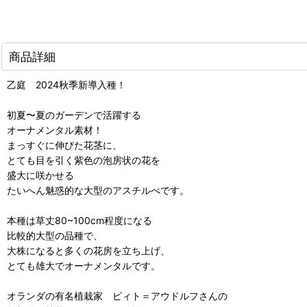
商品詳細
乙庭 2024秋季新導入種！
初夏〜夏のガーデンで活躍する
オーナメンタル素材！
まっすぐに伸びた花茎に、
とても目を引く紫色の泡房状の花を
盛大に咲かせる
たいへん魅惑的な大型のアスチルべです。
本種は草丈80~100cm程度になる
比較的大型の品種で、
大株になると多くの花房を立ち上げ、
とても雄大でオーナメンタルです。
オランダの有名植栽家 ピィト＝アウドルフさんの