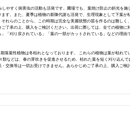
傷みしやすく病害虫の活動も活発です。圃場でも、葉焼け防止の斜光を施
ります。また、夏季は植物の新陳代謝も活発で、生理現象として下葉が
。それらのことから、この時期は完全な美麗状態の苗を作るのは難しく
分ご了承の上、購入をご検討ください。出荷に際しては、全ての植物に
る」「刈り戻されている」「葉の一部がカットされている」などの理由
冬期落葉性植物は冬枯れとなっております。 これらの植物は葉が枯れ
ラス類などは、春の芽吹きを促進させるため、枯れた葉を短く刈り込んで
品・交換等は一切お受けできません。あらかじめご了承の上、購入ご検