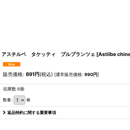
アスチルベ タケッティ プルプランツェ
[
Astilbe chine
販売価格
:
891
円
(税込)
[
通常販売価格
:
990
円
]
在庫数 6株
数量
:
株
返品特約に関する重要事項