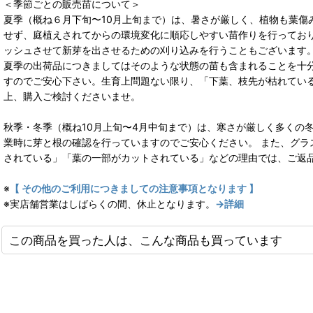
＜季節ごとの販売苗について＞
夏季（概ね６月下旬〜10月上旬まで）は、暑さが厳しく、植物も葉
せず、庭植えされてからの環境変化に順応しやすい苗作りを行ってお
ッシュさせて新芽を出させるための刈り込みを行うこともございます
夏季の出荷品につきましてはそのような状態の苗も含まれることを十
すのでご安心下さい。生育上問題ない限り、「下葉、枝先が枯れてい
上、購入ご検討くださいませ。
秋季・冬季（概ね10月上旬〜4月中旬まで）は、寒さが厳しく多くの
業時に芽と根の確認を行っていますのでご安心ください。 また、グ
されている」「葉の一部がカットされている」などの理由では、ご返
※
【 その他のご利用につきましての注意事項となります 】
※実店舗営業はしばらくの間、休止となります。
→詳細
この商品を買った人は、こんな商品も買っています