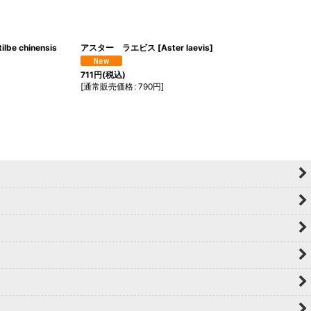
ilbe chinensis
アスター ラエビス
[
Aster laevis
]
711
円
(税込)
[
通常販売価格
:
790
円
]