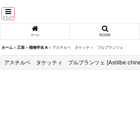
メニュー
ホーム
商品検索
ホーム
>
乙苗
>
植物学名 A
>
アスチルベ タケッティ プルプランツェ
アスチルベ タケッティ プルプランツェ
[
Astilbe chine