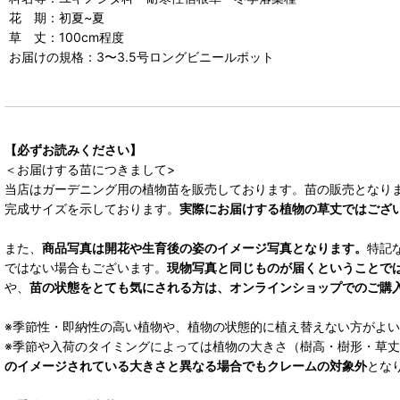
花 期：初夏~夏
草 丈：100cm程度
お届けの規格：3〜3.5号ロングビニールポット
【必ずお読みください】
＜お届けする苗につきまして>
当店はガーデニング用の植物苗を販売しております。苗の販売となり
完成サイズを示しております。
実際にお届けする植物の草丈ではござ
また、
商品写真は開花や生育後の姿のイメージ写真となります。
特記
ではない場合もございます。
現物写真と同じものが届くということで
や、
苗の状態をとても気にされる方は、オンラインショップでのご購
※季節性・即納性の高い植物や、植物の状態的に植え替えない方がよ
※季節や入荷のタイミングによっては植物の大きさ（樹高・樹形・草
のイメージされている大きさと異なる場合でもクレームの対象外
とな