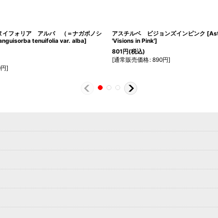
ヌイフォリア アルバ （＝ナガボノシ
アスチルベ ビジョンズインピンク
[
Ast
nguisorba tenuifolia var. alba
]
'Visions in Pink'
]
801
円
(税込)
[
通常販売価格
:
890
円
]
0
円
]