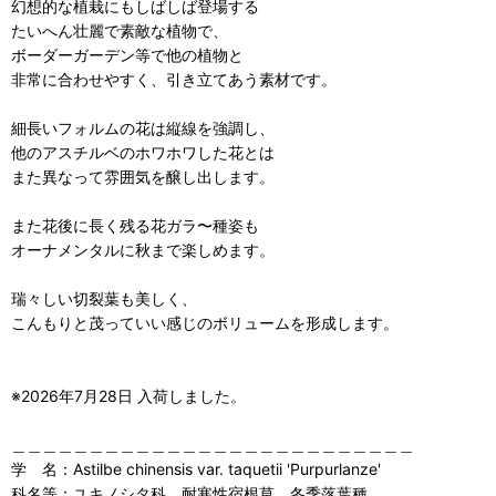
幻想的な植栽にもしばしば登場する
たいへん壮麗で素敵な植物で、
ボーダーガーデン等で他の植物と
非常に合わせやすく、引き立てあう素材です。
細長いフォルムの花は縦線を強調し、
他のアスチルベのホワホワした花とは
また異なって雰囲気を醸し出します。
また花後に長く残る花ガラ〜種姿も
オーナメンタルに秋まで楽しめます。
瑞々しい切裂葉も美しく、
こんもりと茂っていい感じのボリュームを形成します。
※2026年7月28日 入荷しました。
＿＿＿＿＿＿＿＿＿＿＿＿＿＿＿＿＿＿＿＿＿＿＿＿＿＿
学 名：Astilbe chinensis var. taquetii 'Purpurlanze'
科名等：ユキノシタ科 耐寒性宿根草 冬季落葉種