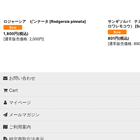
ロジャーシア ピンナータ
[
Rodgersia pinnata
]
サンギソルバ テ
ロワレモコウ）
[
Sa
1,800
円
(税込)
801
円
(税込)
[
通常販売価格
:
2,000
円
]
[
通常販売価格
:
89
お問い合わせ
Cart
マイページ
メールマガジン
ご利用案内
特定商取引法表示