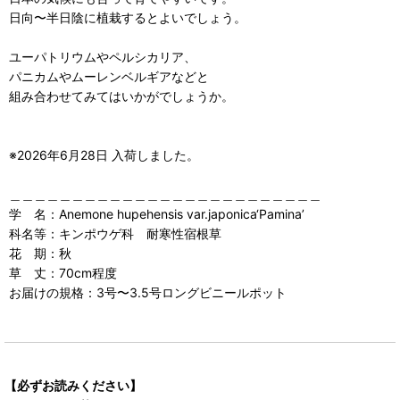
日向〜半日陰に植栽するとよいでしょう。
ユーパトリウムやペルシカリア、
パニカムやムーレンベルギアなどと
組み合わせてみてはいかがでしょうか。
※2026年6月28日 入荷しました。
＿＿＿＿＿＿＿＿＿＿＿＿＿＿＿＿＿＿＿＿＿＿＿＿＿
学 名：Anemone hupehensis var.japonica‘Pamina’
科名等：キンポウゲ科 耐寒性宿根草
花 期：秋
草 丈：70cm程度
お届けの規格：3号〜3.5号ロングビニールポット
【必ずお読みください】