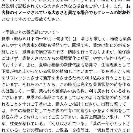
品説明で記載されている大きさと異なる場合もございます。また、
お
客様のイメージされている大きさと異なる場合でもクレームの対象外
となりますのでご容赦ください。
＜季節ごとの販売苗について＞
夏季（概ね６月下旬〜10月上旬まで）は、暑さが厳しく、植物も葉傷
みしやすく病害虫の活動も活発です。圃場でも、葉焼け防止の斜光を
施したり、減農薬で病虫害の予防・防除を行っておりますが、過保護
にはせず、庭植えされてからの環境変化に順応しやすい苗作りを行っ
ております。また、夏季は植物の新陳代謝も活発で、生理現象として
下葉が枯れ上がっている状態の植物もございますし、姿を整えたり株
をリフレッシュさせて新芽を出させるための刈り込みを行うこともご
ざいます。それらのことから、この時期は完全な美麗状態の苗を作る
のは難しく、一部、葉枯れや葉傷みのある株、刈り戻されている株も
ございます。夏季の出荷品につきましてはそのような状態の苗も含ま
れることを十分ご了承の上、購入をご検討ください。出荷に際して
は、全ての植物に対してその後の生育に問題ないかをよく確認をして
発送を行っておりますのでご安心下さい。生育上問題ない限り、「下
葉、枝先が枯れている」「刈り戻されている」「葉の一部がカットさ
れている」などの理由では、ご返品・交換等は、一切お受けできませ