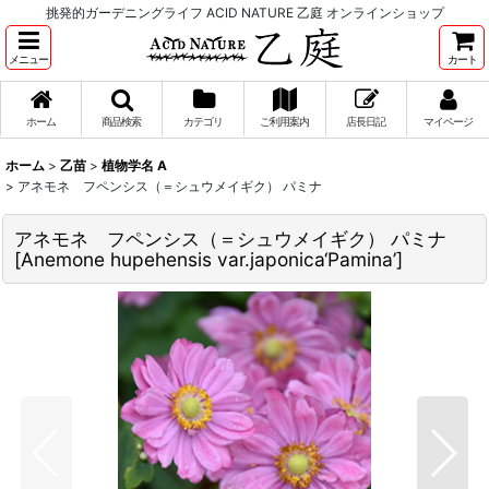
挑発的ガーデニングライフ ACID NATURE 乙庭 オンラインショップ
メニュー
カート
ホーム
商品検索
カテゴリ
ご利用案内
店長日記
マイページ
ホーム
>
乙苗
>
植物学名 A
>
アネモネ フペンシス（＝シュウメイギク） パミナ
アネモネ フペンシス（＝シュウメイギク） パミナ
[
Anemone hupehensis var.japonica‘Pamina’
]