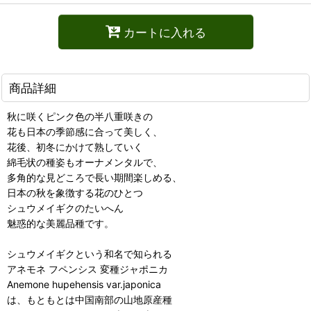
カートに入れる
商品詳細
秋に咲くピンク色の半八重咲きの
花も日本の季節感に合って美しく、
花後、初冬にかけて熟していく
綿毛状の種姿もオーナメンタルで、
多角的な見どころで長い期間楽しめる、
日本の秋を象徴する花のひとつ
シュウメイギクのたいへん
魅惑的な美麗品種です。
シュウメイギクという和名で知られる
アネモネ フペンシス 変種ジャポニカ
Anemone hupehensis var.japonica
は、もともとは中国南部の山地原産種