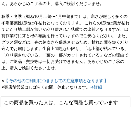
ん。あらかじめご了承の上、購入ご検討くださいませ。
秋季・冬季（概ね10月上旬〜4月中旬まで）は、寒さが厳しく多くの
冬期落葉性植物は冬枯れとなっております。 これらの植物は葉が枯れ
ていたり地上部が無いか刈り戻された状態での出荷となりますが、出
荷作業時に芽と根の確認を行っていますのでご安心ください。 また、
グラス類などは、春の芽吹きを促進させるため、枯れた葉を短く刈り
込んでお届けします。生育上問題ない限り、「地上部が枯れている」
「刈り戻されている」「葉の一部がカットされている」などの理由で
は、ご返品・交換等は一切お受けできません。あらかじめご了承の
上、購入ご検討くださいませ。
※
【 その他のご利用につきましての注意事項となります 】
※実店舗営業はしばらくの間、休止となります。
→詳細
この商品を買った人は、こんな商品も買っています