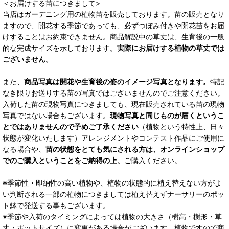
＜お届けする苗につきまして>
当店はガーデニング用の植物苗を販売しております。苗の販売となり
ますので、開花する季節であっても、必ずつぼみ付きや開花苗をお届
けすることはお約束できません。商品解説中の草丈は、生育後の一般
的な完成サイズを示しております。
実際にお届けする植物の草丈では
ございません。
また、
商品写真は開花や生育後の姿のイメージ写真となります。
特記
なき限りお送りする苗の写真ではございませんのでご注意ください。
入荷した苗の現物写真につきましても、現在販売されている苗の現物
写真ではない場合もございます。
現物写真と同じものが届くというこ
とではありませんので予めご了承ください
（植物という特性上、日々
状態が変化いたします）アレンジメントやコンテスト作品にご使用に
なる場合や、
苗の状態をとても気にされる方は、オンラインショップ
でのご購入ということをご納得の上、
ご購入ください。
※季節性・即納性の高い植物や、植物の状態的に植え替えない方がよ
い判断される一部の植物につきましては植え替えずナーサリーのポッ
ト鉢で発送する事もございます。
※季節や入荷のタイミングによっては植物の大きさ（樹高・樹形・草
丈・ポットサイズ）に変更がある場合がございます。植物ですので商