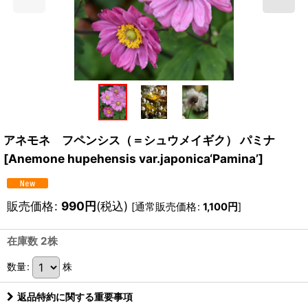
アネモネ フペンシス（＝シュウメイギク） パミナ
[
Anemone hupehensis var.japonica‘Pamina’
]
販売価格
:
990
円
(税込)
[
通常販売価格
:
1,100
円
]
在庫数 2株
数量
:
株
返品特約に関する重要事項