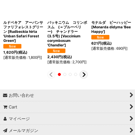
ルドベキア アーバンサ
バッキニウム コリンボ
モナルダ ビーハッピー
ファリフォレストグリー
スム (＝ブルーベリ
[
Monarda didyma 'Bee
ン
[
Rudbeckia hirta
ー) チャンドラー
Happy'
]
'Unban Safari Forest
(3.5号)
[
Vaccinium
Green'
]
corymbosum
621
円
(税込)
'Chandler'
]
[
通常販売価格
:
690
円
]
1,620
円
(税込)
2,430
円
(税込)
[
通常販売価格
:
1,800
円
]
[
通常販売価格
:
2,700
円
]
お問い合わせ
Cart
マイページ
メールマガジン