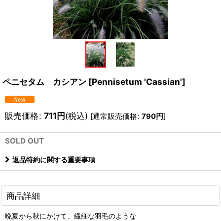
ペニセタム カシアン
[
Pennisetum 'Cassian'
]
販売価格
:
711
円
(税込)
[
通常販売価格
:
790
円
]
SOLD OUT
返品特約に関する重要事項
商品詳細
晩夏から秋にかけて、繊細な羽毛のような