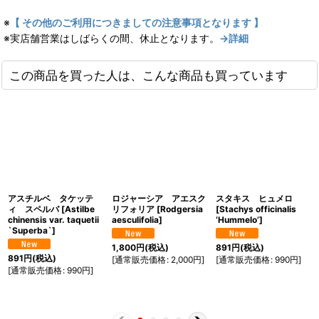
※
【 その他のご利用につきましての注意事項となります 】
※実店舗営業はしばらくの間、休止となります。
→詳細
この商品を買った人は、こんな商品も買っています
アスチルベ タケッテ
ロジャーシア アエスク
スタキス ヒュメロ
ィ スペルバ
[
Astilbe
リフォリア
[
Rodgersia
[
Stachys officinalis
chinensis var. taquetii
aesculifolia
]
‘Hummelo’
]
`Superba`
]
1,800
円
(税込)
891
円
(税込)
891
円
(税込)
[
通常販売価格
:
2,000
円
]
[
通常販売価格
:
990
円
]
[
通常販売価格
:
990
円
]