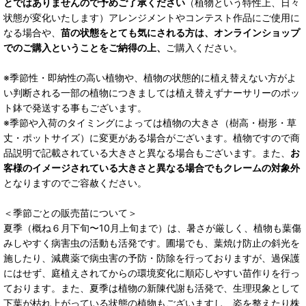
とではありませんので予めご了承ください
（植物という特性上、日々
状態が変化いたします）アレンジメントやコンテスト作品にご使用に
なる場合や、
苗の状態をとても気にされる方は、オンラインショップ
でのご購入ということをご納得の上、
ご購入ください。
※季節性・即納性の高い植物や、植物の状態的に植え替えない方がよ
い判断される一部の植物につきましては植え替えずナーサリーのポッ
ト鉢で発送する事もございます。
※季節や入荷のタイミングによっては植物の大きさ（樹高・樹形・草
丈・ポットサイズ）に変更がある場合がございます。植物ですので商
品説明で記載されている大きさと異なる場合もございます。また、
お
客様のイメージされている大きさと異なる場合でもクレームの対象外
となりますのでご容赦ください。
＜季節ごとの販売苗について＞
夏季（概ね６月下旬〜10月上旬まで）は、暑さが厳しく、植物も葉傷
みしやすく病害虫の活動も活発です。圃場でも、葉焼け防止の斜光を
施したり、減農薬で病虫害の予防・防除を行っておりますが、過保護
にはせず、庭植えされてからの環境変化に順応しやすい苗作りを行っ
ております。また、夏季は植物の新陳代謝も活発で、生理現象として
下葉が枯れ上がっている状態の植物もございますし、姿を整えたり株