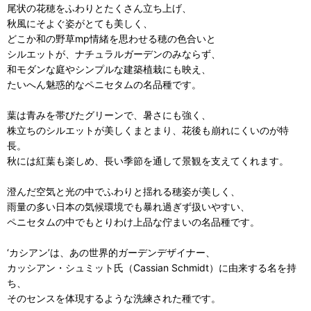
尾状の花穂をふわりとたくさん立ち上げ、
秋風にそよぐ姿がとても美しく、
どこか和の野草mp情緒を思わせる穂の色合いと
シルエットが、ナチュラルガーデンのみならず、
和モダンな庭やシンプルな建築植栽にも映え、
たいへん魅惑的なペニセタムの名品種です。
葉は青みを帯びたグリーンで、暑さにも強く、
株立ちのシルエットが美しくまとまり、花後も崩れにくいのが特
長。
秋には紅葉も楽しめ、長い季節を通して景観を支えてくれます。
澄んだ空気と光の中でふわりと揺れる穂姿が美しく、
雨量の多い日本の気候環境でも暴れ過ぎず扱いやすい、
ペニセタムの中でもとりわけ上品な佇まいの名品種です。
‘カシアン’は、あの世界的ガーデンデザイナー、
カッシアン・シュミット氏（Cassian Schmidt）に由来する名を持
ち、
そのセンスを体現するような洗練された種です。