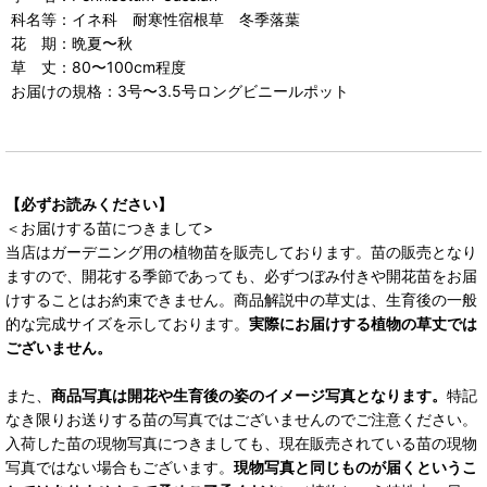
科名等：イネ科 耐寒性宿根草 冬季落葉
花 期：晩夏〜秋
草 丈：80〜100cm程度
お届けの規格：3号〜3.5号ロングビニールポット
【必ずお読みください】
＜お届けする苗につきまして>
当店はガーデニング用の植物苗を販売しております。苗の販売となり
ますので、開花する季節であっても、必ずつぼみ付きや開花苗をお届
けすることはお約束できません。商品解説中の草丈は、生育後の一般
的な完成サイズを示しております。
実際にお届けする植物の草丈では
ございません。
また、
商品写真は開花や生育後の姿のイメージ写真となります。
特記
なき限りお送りする苗の写真ではございませんのでご注意ください。
入荷した苗の現物写真につきましても、現在販売されている苗の現物
写真ではない場合もございます。
現物写真と同じものが届くというこ