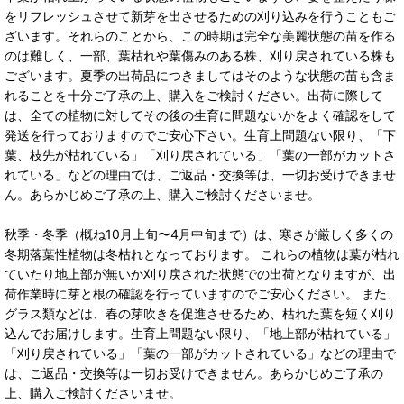
をリフレッシュさせて新芽を出させるための刈り込みを行うこともご
ざいます。それらのことから、この時期は完全な美麗状態の苗を作る
のは難しく、一部、葉枯れや葉傷みのある株、刈り戻されている株も
ございます。夏季の出荷品につきましてはそのような状態の苗も含ま
れることを十分ご了承の上、購入をご検討ください。出荷に際して
は、全ての植物に対してその後の生育に問題ないかをよく確認をして
発送を行っておりますのでご安心下さい。生育上問題ない限り、「下
葉、枝先が枯れている」「刈り戻されている」「葉の一部がカットさ
れている」などの理由では、ご返品・交換等は、一切お受けできませ
ん。あらかじめご了承の上、購入ご検討くださいませ。
秋季・冬季（概ね10月上旬〜4月中旬まで）は、寒さが厳しく多くの
冬期落葉性植物は冬枯れとなっております。 これらの植物は葉が枯れ
ていたり地上部が無いか刈り戻された状態での出荷となりますが、出
荷作業時に芽と根の確認を行っていますのでご安心ください。 また、
グラス類などは、春の芽吹きを促進させるため、枯れた葉を短く刈り
込んでお届けします。生育上問題ない限り、「地上部が枯れている」
「刈り戻されている」「葉の一部がカットされている」などの理由で
は、ご返品・交換等は一切お受けできません。あらかじめご了承の
上、購入ご検討くださいませ。