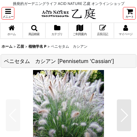
挑発的ガーデニングライフ ACID NATURE 乙庭 オンラインショップ
メニュー
カート
ホーム
商品検索
カテゴリ
ご利用案内
店長日記
マイページ
ホーム
>
乙苗
>
植物学名 P
>
ペニセタム カシアン
ペニセタム カシアン
[
Pennisetum 'Cassian'
]