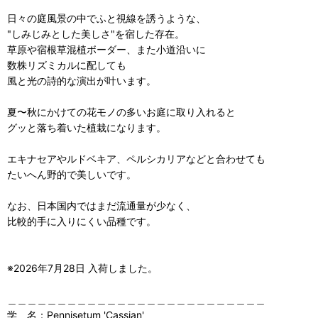
日々の庭風景の中でふと視線を誘うような、
"しみじみとした美しさ"を宿した存在。
草原や宿根草混植ボーダー、また小道沿いに
数株リズミカルに配しても
風と光の詩的な演出が叶います。
夏〜秋にかけての花モノの多いお庭に取り入れると
グッと落ち着いた植栽になります。
エキナセアやルドベキア、ペルシカリアなどと合わせても
たいへん野的で美しいです。
なお、日本国内ではまだ流通量が少なく、
比較的手に入りにくい品種です。
※2026年7月28日 入荷しました。
＿＿＿＿＿＿＿＿＿＿＿＿＿＿＿＿＿＿＿＿＿＿＿＿＿＿
学 名：Pennisetum 'Cassian'