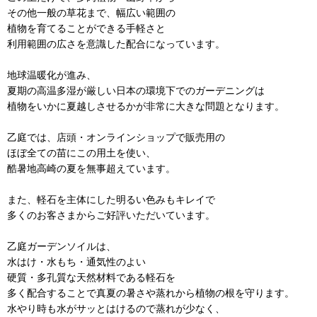
その他一般の草花まで、幅広い範囲の
植物を育てることができる手軽さと
利用範囲の広さを意識した配合になっています。
地球温暖化が進み、
夏期の高温多湿が厳しい日本の環境下でのガーデニングは
植物をいかに夏越しさせるかが非常に大きな問題となります。
乙庭では、店頭・オンラインショップで販売用の
ほぼ全ての苗にこの用土を使い、
酷暑地高崎の夏を無事超えています。
また、軽石を主体にした明るい色みもキレイで
多くのお客さまからご好評いただいています。
乙庭ガーデンソイルは、
水はけ・水もち・通気性のよい
硬質・多孔質な天然材料である軽石を
多く配合することで真夏の暑さや蒸れから植物の根を守ります。
水やり時も水がサッとはけるので蒸れが少なく、