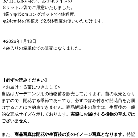
女性にも扱い易い、お手頃サイズの
8リットル袋でご用意いたしました。
1袋でφ15cmロングポットで4鉢程度、
φ24cm鉢の寄植えで2.5鉢程度お使いいただけます。
※2026年1月13日
4袋入りの箱単位での販売になりました。
【必ずお読みください】
＜お届けする苗につきまして>
当店はガーデニング用の植物苗を販売しております。苗の販売となり
ますので、開花する季節であっても、必ずつぼみ付きや開花苗をお届
けすることはお約束できません。商品解説中の草丈は、生育後の一般
的な完成サイズを示しております。
実際にお届けする植物の草丈では
ございません。
また、
商品写真は開花や生育後の姿のイメージ写真となります。
特記