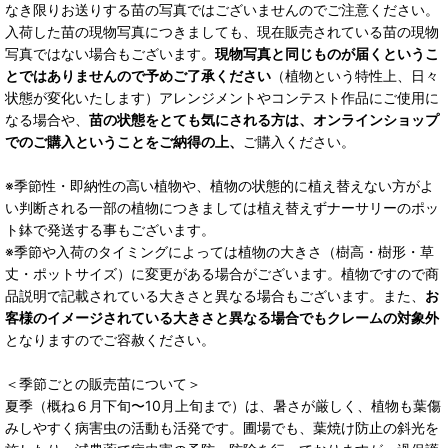
なき限りお送りする苗の写真ではございませんのでご注意ください。
入荷した苗の現物写真につきましても、現在販売されている苗の現物
写真ではない場合もございます。
現物写真と同じものが届くというこ
とではありませんので予めご了承ください
（植物という特性上、日々
状態が変化いたします）アレンジメントやコンテスト作品にご使用に
なる場合や、
苗の状態をとても気にされる方は、オンラインショップ
でのご購入ということをご納得の上、
ご購入ください。
※季節性・即納性の高い植物や、植物の状態的に植え替えない方がよ
い判断される一部の植物につきましては植え替えずナーサリーのポッ
ト鉢で発送する事もございます。
※季節や入荷のタイミングによっては植物の大きさ（樹高・樹形・草
丈・ポットサイズ）に変更がある場合がございます。植物ですので商
品説明で記載されている大きさと異なる場合もございます。また、
お
客様のイメージされている大きさと異なる場合でもクレームの対象外
となりますのでご容赦ください。
＜季節ごとの販売苗について＞
夏季（概ね６月下旬〜10月上旬まで）は、暑さが厳しく、植物も葉傷
みしやすく病害虫の活動も活発です。圃場でも、葉焼け防止の斜光を