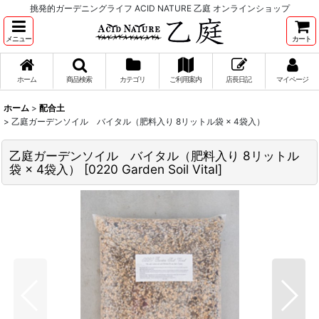
挑発的ガーデニングライフ ACID NATURE 乙庭 オンラインショップ
メニュー
カート
ホーム
商品検索
カテゴリ
ご利用案内
店長日記
マイページ
ホーム
>
配合土
>
乙庭ガーデンソイル バイタル（肥料入り 8リットル袋 × 4袋入）
乙庭ガーデンソイル バイタル（肥料入り 8リットル
袋 × 4袋入）
[
0220 Garden Soil Vital
]