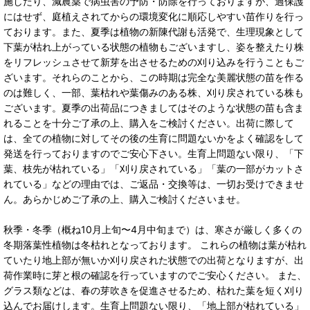
施したり、減農薬で病虫害の予防・防除を行っておりますが、過保護
にはせず、庭植えされてからの環境変化に順応しやすい苗作りを行っ
ております。また、夏季は植物の新陳代謝も活発で、生理現象として
下葉が枯れ上がっている状態の植物もございますし、姿を整えたり株
をリフレッシュさせて新芽を出させるための刈り込みを行うこともご
ざいます。それらのことから、この時期は完全な美麗状態の苗を作る
のは難しく、一部、葉枯れや葉傷みのある株、刈り戻されている株も
ございます。夏季の出荷品につきましてはそのような状態の苗も含ま
れることを十分ご了承の上、購入をご検討ください。出荷に際して
は、全ての植物に対してその後の生育に問題ないかをよく確認をして
発送を行っておりますのでご安心下さい。生育上問題ない限り、「下
葉、枝先が枯れている」「刈り戻されている」「葉の一部がカットさ
れている」などの理由では、ご返品・交換等は、一切お受けできませ
ん。あらかじめご了承の上、購入ご検討くださいませ。
秋季・冬季（概ね10月上旬〜4月中旬まで）は、寒さが厳しく多くの
冬期落葉性植物は冬枯れとなっております。 これらの植物は葉が枯れ
ていたり地上部が無いか刈り戻された状態での出荷となりますが、出
荷作業時に芽と根の確認を行っていますのでご安心ください。 また、
グラス類などは、春の芽吹きを促進させるため、枯れた葉を短く刈り
込んでお届けします。生育上問題ない限り、「地上部が枯れている」