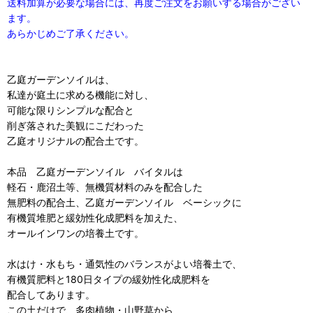
送料加算が必要な場合には、再度ご注文をお願いする場合がござい
ます。
あらかじめご了承ください。
乙庭ガーデンソイルは、
私達が庭土に求める機能に対し、
可能な限りシンプルな配合と
削ぎ落された美観にこだわった
乙庭オリジナルの配合土です。
本品 乙庭ガーデンソイル バイタルは
軽石・鹿沼土等、無機質材料のみを配合した
無肥料の配合土、乙庭ガーデンソイル ベーシックに
有機質堆肥と緩効性化成肥料を加えた、
オールインワンの培養土です。
水はけ・水もち・通気性のバランスがよい培養土で、
有機質肥料と180日タイプの緩効性化成肥料を
配合してあります。
この土だけで、多肉植物・山野草から