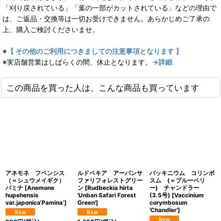
「刈り戻されている」「葉の一部がカットされている」などの理由で
は、ご返品・交換等は一切お受けできません。あらかじめご了承の
上、購入ご検討くださいませ。
※
【 その他のご利用につきましての注意事項となります 】
※実店舗営業はしばらくの間、休止となります。
→詳細
この商品を買った人は、こんな商品も買っています
アネモネ フペンシス
ルドベキア アーバンサ
バッキニウム コリンボ
（＝シュウメイギク）
ファリフォレストグリー
スム (＝ブルーベリ
パミナ
[
Anemone
ン
[
Rudbeckia hirta
ー) チャンドラー
hupehensis
'Unban Safari Forest
(3.5号)
[
Vaccinium
var.japonica‘Pamina’
]
Green'
]
corymbosum
'Chandler'
]