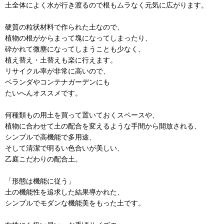
土全体によく水が行き渡るので根もムラなく元気に広がります。
硬質の粒状材料で作られた土なので、
植物の根がからまって塊になってしまったり、
砕かれて微塵になってしまうことも少なく、
植え替え・土替えも楽に行えます。
リサイクル率が非常に高いので、
ベランダやコンテナガーデンにも
たいへんオススメです。
何種類もの用土を買って置いておくスペースや、
植物に合わせて土の配合を変えるような手間から開放される、
シンプルで高機能で多用途、
そして清潔で明るい色合いが美しい、
乙庭こだわりの配合土。
「形態は機能に従う」
土の機能性を追求した結果導かれた、
シンプルでモダンな機能美をもった土です。