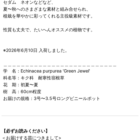
セダム ネオンなどなど、
夏〜秋へのさまざまな素材と組み合せられ、
植栽を華やかに彩ってくれる主役級素材です。
性質も丈夫で、たいへんオススメの植物です。
※2026年6月10日 入荷しました。
＿＿＿＿＿＿＿＿＿＿＿＿＿＿＿＿＿＿＿＿＿＿＿＿＿＿
学 名：Echinacea purpurea 'Green Jewel'
科名等：キク科 耐寒性宿根草
花 期：初夏〜夏
樹 高：60cm程度
お届けの規格：3号〜3.5号ロングビニールポット
【必ずお読みください】
＜お届けする苗につきまして>