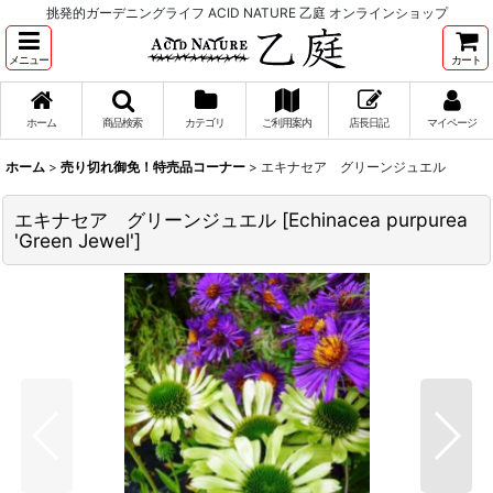
挑発的ガーデニングライフ ACID NATURE 乙庭 オンラインショップ
メニュー
カート
ホーム
商品検索
カテゴリ
ご利用案内
店長日記
マイページ
ホーム
>
売り切れ御免！特売品コーナー
>
エキナセア グリーンジュエル
エキナセア グリーンジュエル
[
Echinacea purpurea
'Green Jewel'
]