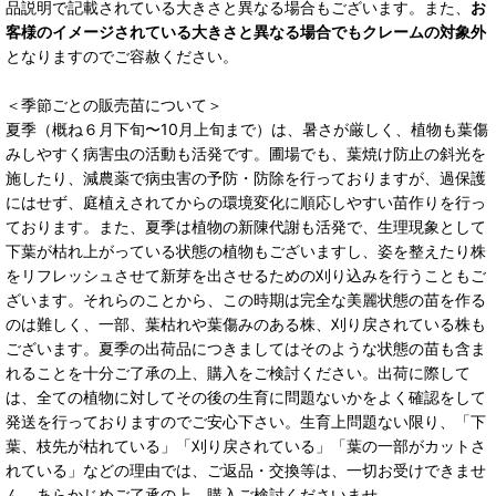
品説明で記載されている大きさと異なる場合もございます。また、
お
客様のイメージされている大きさと異なる場合でもクレームの対象外
となりますのでご容赦ください。
＜季節ごとの販売苗について＞
夏季（概ね６月下旬〜10月上旬まで）は、暑さが厳しく、植物も葉傷
みしやすく病害虫の活動も活発です。圃場でも、葉焼け防止の斜光を
施したり、減農薬で病虫害の予防・防除を行っておりますが、過保護
にはせず、庭植えされてからの環境変化に順応しやすい苗作りを行っ
ております。また、夏季は植物の新陳代謝も活発で、生理現象として
下葉が枯れ上がっている状態の植物もございますし、姿を整えたり株
をリフレッシュさせて新芽を出させるための刈り込みを行うこともご
ざいます。それらのことから、この時期は完全な美麗状態の苗を作る
のは難しく、一部、葉枯れや葉傷みのある株、刈り戻されている株も
ございます。夏季の出荷品につきましてはそのような状態の苗も含ま
れることを十分ご了承の上、購入をご検討ください。出荷に際して
は、全ての植物に対してその後の生育に問題ないかをよく確認をして
発送を行っておりますのでご安心下さい。生育上問題ない限り、「下
葉、枝先が枯れている」「刈り戻されている」「葉の一部がカットさ
れている」などの理由では、ご返品・交換等は、一切お受けできませ
ん。あらかじめご了承の上、購入ご検討くださいませ。