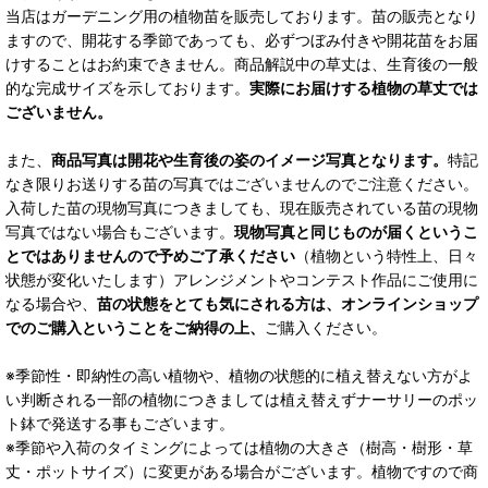
当店はガーデニング用の植物苗を販売しております。苗の販売となり
ますので、開花する季節であっても、必ずつぼみ付きや開花苗をお届
けすることはお約束できません。商品解説中の草丈は、生育後の一般
的な完成サイズを示しております。
実際にお届けする植物の草丈では
ございません。
また、
商品写真は開花や生育後の姿のイメージ写真となります。
特記
なき限りお送りする苗の写真ではございませんのでご注意ください。
入荷した苗の現物写真につきましても、現在販売されている苗の現物
写真ではない場合もございます。
現物写真と同じものが届くというこ
とではありませんので予めご了承ください
（植物という特性上、日々
状態が変化いたします）アレンジメントやコンテスト作品にご使用に
なる場合や、
苗の状態をとても気にされる方は、オンラインショップ
でのご購入ということをご納得の上、
ご購入ください。
※季節性・即納性の高い植物や、植物の状態的に植え替えない方がよ
い判断される一部の植物につきましては植え替えずナーサリーのポッ
ト鉢で発送する事もございます。
※季節や入荷のタイミングによっては植物の大きさ（樹高・樹形・草
丈・ポットサイズ）に変更がある場合がございます。植物ですので商