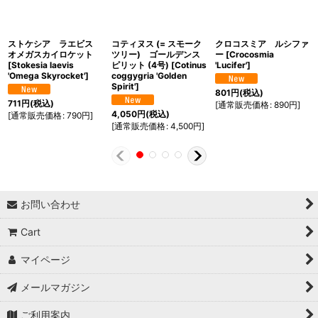
ストケシア ラエビス
コティヌス (= スモーク
クロコスミア ルシファ
オメガスカイロケット
ツリー) ゴールデンス
ー
[
Crocosmia
[
Stokesia laevis
ピリット (4号)
[
Cotinus
'Lucifer'
]
'Omega Skyrocket'
]
coggygria 'Golden
Spirit'
]
801
円
(税込)
711
円
(税込)
[
通常販売価格
:
890
円
]
4,050
円
(税込)
[
通常販売価格
:
790
円
]
[
通常販売価格
:
4,500
円
]
お問い合わせ
Cart
マイページ
メールマガジン
ご利用案内