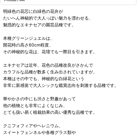
明緑色の花芯に白緑色の花弁が
たいへん神秘的で大人っぽい魅力を漂わせる、
魅惑的なエキナセアの園芸品種です。
本種グリーンジュエルは、
開花時の高さ60cm程度、
その神秘的な花は、花壇でも一際目を引きます。
エキナセアは近年、花色の品種改良がさかんで
カラフルな品種が数多く生み出されていますが、
本種はその中でも、神秘的な白緑花という
非常に新感覚で大人シックな鑑賞志向を刺激する品種です。
華やかさの中にも渋さと野趣があって
他の植物とも非常によくなじみ、
とても扱い易く植栽効果の高い優秀な品種です。
クニフォフィアやヘレニウム、
スイートフェンネルや各種グラス類や