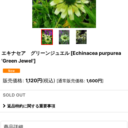
エキナセア グリーンジュエル
[
Echinacea purpurea
'Green Jewel'
]
販売価格
:
1,120
円
(税込)
[
通常販売価格
:
1,600
円
]
SOLD OUT
返品特約に関する重要事項
商品詳細