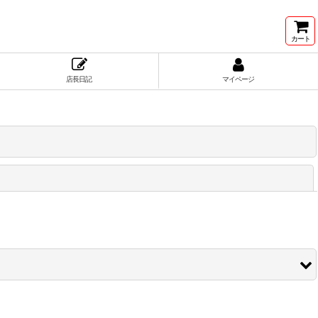
カート
店長日記
マイページ
閉じる