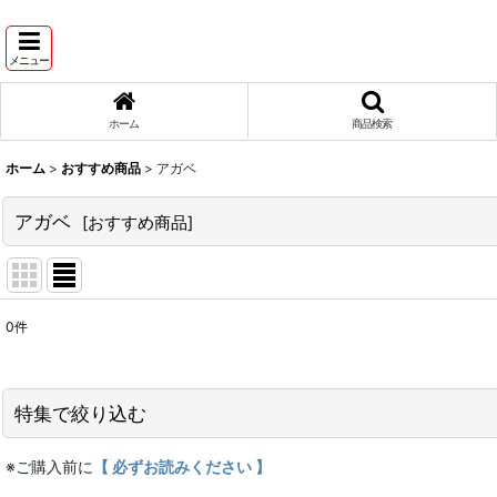
メニュー
ホーム
商品検索
ホーム
>
おすすめ商品
>
アガベ
アガベ
[
おすすめ商品
]
0
件
表示数
:
並び順
:
特集で絞り込む
※ご購入前に
【 必ずお読みください 】
ドライ