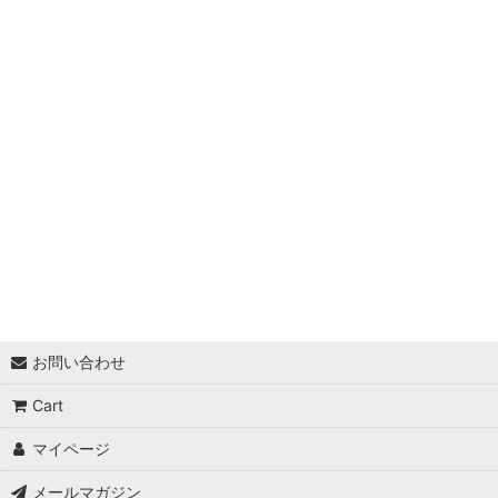
シェード
樹木
グラス
アガベ
マンガベ・マンフレダ
エキナセア
ホスタ
アスチルベ
お問い合わせ
Cart
ペルシカリア
マイページ
メールマガジン