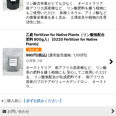
リン酸含有量がとても少なく、 オーストラリア、
南アフリカ原産種など、 リン酸肥料を嫌う植物に
もご使用いただけ、 各種ミネラル、アミノ酸など
の微量栄養素を多く含み、 土壌改良や植物の生育
活性に効…
乙庭 Fertilizer for Native Plants（リン酸無配合
肥料 800g入）
[
0220 Fertilizer for Native
Plants
]
990
円
(税込)
[
通常販売価格
:
1,100
円
]
在庫数 2袋
オーストラリア、南アフリカ原産種など、 リン酸
系の肥料を嫌う植物にも 安心してご使用いただけ
る、 リン酸無配合の化成肥料です。 南アフリカ
原産のプロテアやリューカデンドロン、 オースト
ラ…
※ご購入前に
【 必ずお読みください 】
お問い合わせ