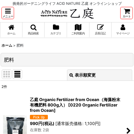
挑発的ガーデニングライフ ACID NATURE 乙庭 オンラインショップ
メニュー
カート
ホーム
商品検索
カテゴリ
ご利用案内
店長日記
マイページ
ホーム
>
肥料
肥料
表示順変更
閉じる
2
件
表示数
:
乙庭 Organic Fertilizer from Ocean（海藻粉末
有機肥料 800g入）
[
0220 Organic Fertilizer
並び順
:
from Ocean
]
990
円
(税込)
[
通常販売価格
:
1,100
円
]
絞り込む
在庫数 2袋