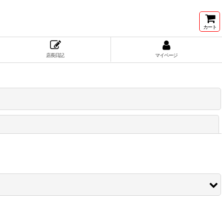
カート
店長日記
マイページ
閉じる