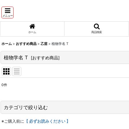
メニュー
ホーム
商品検索
ホーム
>
おすすめ商品
>
乙苗
>
植物学名 T
植物学名 T
[
おすすめ商品
]
0
件
表示数
:
並び順
:
カテゴリで絞り込む
※ご購入前に
【 必ずお読みください 】
乙苗 (全商品)