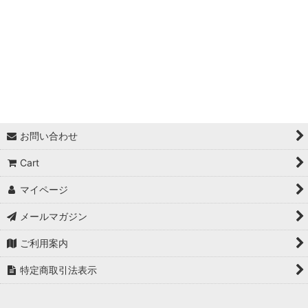
シェード
樹木
グラス
アガベ
マンガベ・マンフレダ
お問い合わせ
Cart
エキナセア
マイページ
ホスタ
メールマガジン
アスチルベ
ご利用案内
ペルシカリア
特定商取引法表示