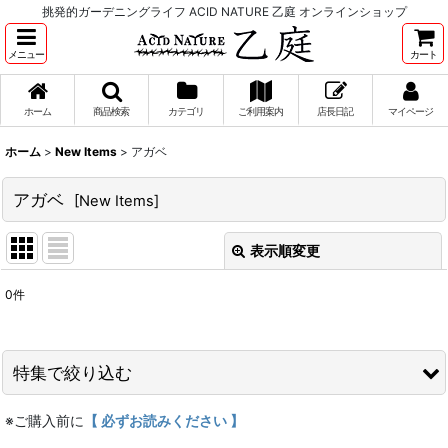
挑発的ガーデニングライフ ACID NATURE 乙庭 オンラインショップ
メニュー
カート
ホーム
商品検索
カテゴリ
ご利用案内
店長日記
マイページ
ホーム
>
New Items
>
アガベ
アガベ
[
New Items
]
表示順変更
閉じる
0
件
表示数
:
並び順
:
特集で絞り込む
絞り込む
※ご購入前に
【 必ずお読みください 】
ドライ