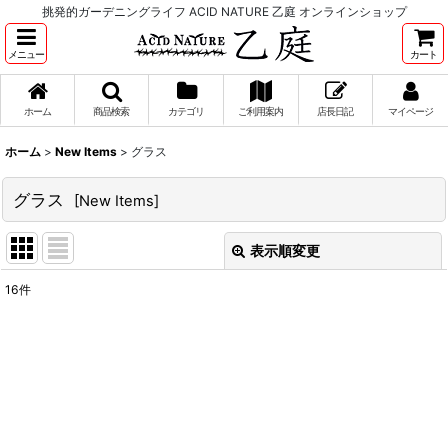
挑発的ガーデニングライフ ACID NATURE 乙庭 オンラインショップ
メニュー
カート
ホーム
商品検索
カテゴリ
ご利用案内
店長日記
マイページ
ホーム
>
New Items
>
グラス
グラス
[
New Items
]
表示順変更
閉じる
16
件
表示数
:
並び順
:
絞り込む