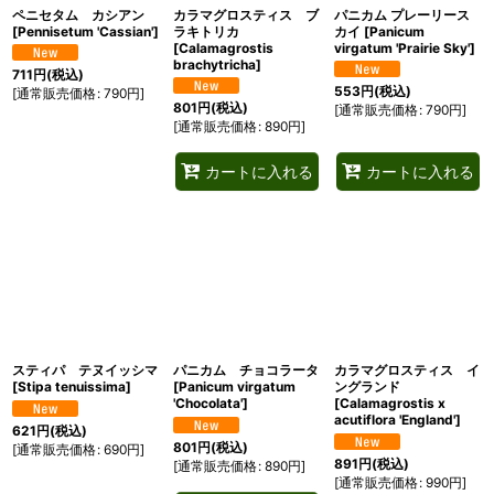
ペニセタム カシアン
カラマグロスティス ブ
パニカム プレーリース
[
Pennisetum 'Cassian'
]
ラキトリカ
カイ
[
Panicum
[
Calamagrostis
virgatum 'Prairie Sky'
]
brachytricha
]
711
円
(税込)
553
円
(税込)
[
通常販売価格
:
790
円
]
801
円
(税込)
[
通常販売価格
:
790
円
]
[
通常販売価格
:
890
円
]
カートに入れる
カートに入れる
スティパ テヌイッシマ
パニカム チョコラータ
カラマグロスティス イ
[
Stipa tenuissima
]
[
Panicum virgatum
ングランド
'Chocolata'
]
[
Calamagrostis x
acutiflora 'England'
]
621
円
(税込)
801
円
(税込)
[
通常販売価格
:
690
円
]
891
円
(税込)
[
通常販売価格
:
890
円
]
[
通常販売価格
:
990
円
]