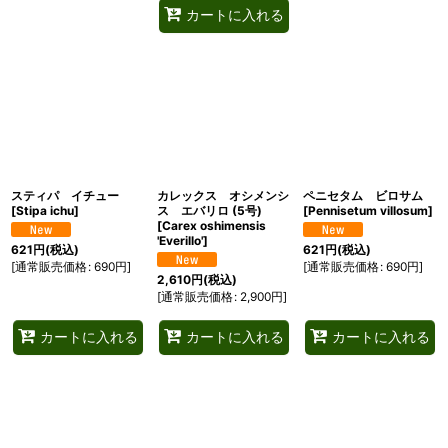
カートに入れる
スティパ イチュー
カレックス オシメンシ
ペニセタム ビロサム
[
Stipa ichu
]
ス エバリロ (5号)
[
Pennisetum villosum
]
[
Carex oshimensis
'Everillo'
]
621
円
(税込)
621
円
(税込)
[
通常販売価格
:
690
円
]
[
通常販売価格
:
690
円
]
2,610
円
(税込)
[
通常販売価格
:
2,900
円
]
カートに入れる
カートに入れる
カートに入れる