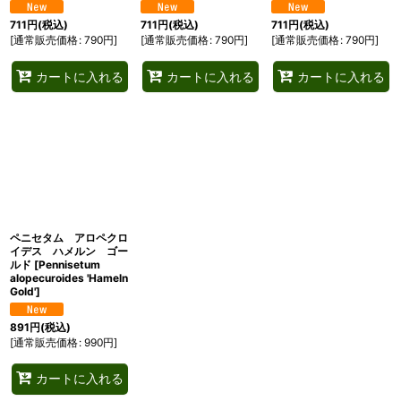
711
円
(税込)
711
円
(税込)
711
円
(税込)
[
通常販売価格
:
790
円
]
[
通常販売価格
:
790
円
]
[
通常販売価格
:
790
円
]
カートに入れる
カートに入れる
カートに入れる
ペニセタム アロペクロ
イデス ハメルン ゴー
ルド
[
Pennisetum
alopecuroides 'Hameln
Gold'
]
891
円
(税込)
[
通常販売価格
:
990
円
]
カートに入れる