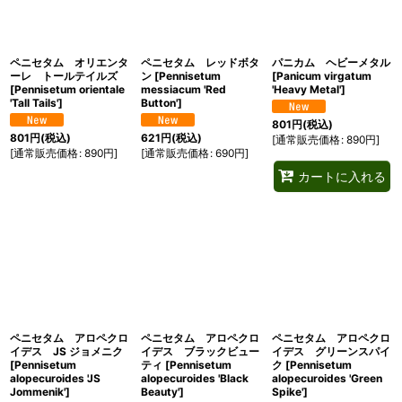
ペニセタム オリエンタ
ペニセタム レッドボタ
パニカム ヘビーメタル
ーレ トールテイルズ
ン
[
Pennisetum
[
Panicum virgatum
[
Pennisetum orientale
messiacum 'Red
'Heavy Metal'
]
'Tall Tails'
]
Button'
]
801
円
(税込)
801
円
(税込)
621
円
(税込)
[
通常販売価格
:
890
円
]
[
通常販売価格
:
890
円
]
[
通常販売価格
:
690
円
]
カートに入れる
ペニセタム アロペクロ
ペニセタム アロペクロ
ペニセタム アロペクロ
イデス JS ジョメニク
イデス ブラックビュー
イデス グリーンスパイ
[
Pennisetum
ティ
[
Pennisetum
ク
[
Pennisetum
alopecuroides 'JS
alopecuroides 'Black
alopecuroides 'Green
Jommenik'
]
Beauty'
]
Spike'
]